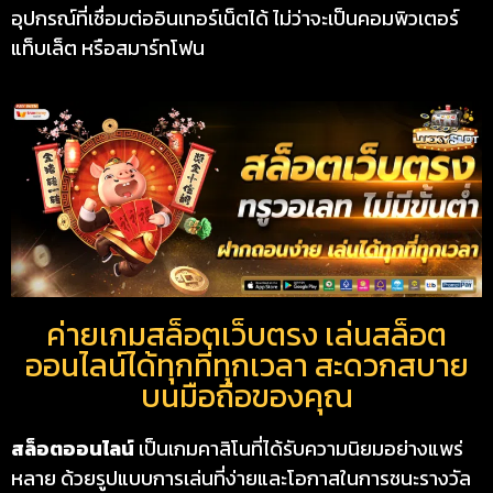
อุปกรณ์ที่เชื่อมต่ออินเทอร์เน็ตได้ ไม่ว่าจะเป็นคอมพิวเตอร์
แท็บเล็ต หรือสมาร์ทโฟน
ค่ายเกมสล็อตเว็บตรง เล่นสล็อต
ออนไลน์ได้ทุกที่ทุกเวลา สะดวกสบาย
บนมือถือของคุณ
สล็อตออนไลน์
เป็นเกมคาสิโนที่ได้รับความนิยมอย่างแพร่
หลาย ด้วยรูปแบบการเล่นที่ง่ายและโอกาสในการชนะรางวัล