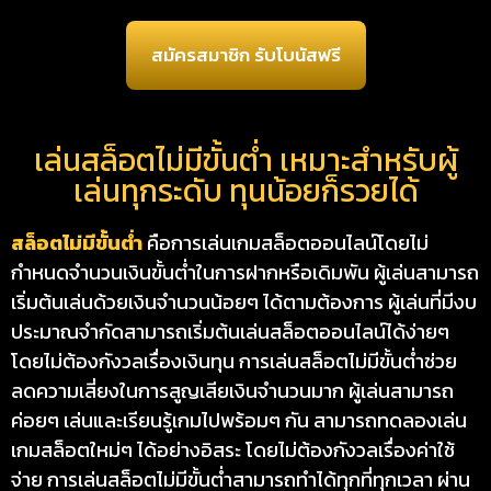
สมัครสมาชิก รับโบนัสฟรี
เล่นสล็อตไม่มีขั้นต่ำ เหมาะสำหรับผู้
เล่นทุกระดับ ทุนน้อยก็รวยได้
สล็อตไม่มีขั้นต่ำ
คือการเล่นเกมสล็อตออนไลน์โดยไม่
กำหนดจำนวนเงินขั้นต่ำในการฝากหรือเดิมพัน ผู้เล่นสามารถ
เริ่มต้นเล่นด้วยเงินจำนวนน้อยๆ ได้ตามต้องการ ผู้เล่นที่มีงบ
ประมาณจำกัดสามารถเริ่มต้นเล่นสล็อตออนไลน์ได้ง่ายๆ
โดยไม่ต้องกังวลเรื่องเงินทุน การเล่นสล็อตไม่มีขั้นต่ำช่วย
ลดความเสี่ยงในการสูญเสียเงินจำนวนมาก ผู้เล่นสามารถ
ค่อยๆ เล่นและเรียนรู้เกมไปพร้อมๆ กัน สามารถทดลองเล่น
เกมสล็อตใหม่ๆ ได้อย่างอิสระ โดยไม่ต้องกังวลเรื่องค่าใช้
จ่าย การเล่นสล็อตไม่มีขั้นต่ำสามารถทำได้ทุกที่ทุกเวลา ผ่าน