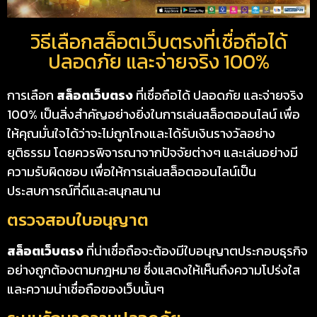
วิธีเลือกสล็อตเว็บตรงที่เชื่อถือได้
ปลอดภัย และจ่ายจริง 100%
การเลือก
สล็อตเว็บตรง
ที่เชื่อถือได้ ปลอดภัย และจ่ายจริง
100% เป็นสิ่งสำคัญอย่างยิ่งในการเล่นสล็อตออนไลน์ เพื่อ
ให้คุณมั่นใจได้ว่าจะไม่ถูกโกงและได้รับเงินรางวัลอย่าง
ยุติธรรม โดยควรพิจารณาจากปัจจัยต่างๆ และเล่นอย่างมี
ความรับผิดชอบ เพื่อให้การเล่นสล็อตออนไลน์เป็น
ประสบการณ์ที่ดีและสนุกสนาน
ตรวจสอบใบอนุญาต
สล็อตเว็บตรง
ที่น่าเชื่อถือจะต้องมีใบอนุญาตประกอบธุรกิจ
อย่างถูกต้องตามกฎหมาย ซึ่งแสดงให้เห็นถึงความโปร่งใส
และความน่าเชื่อถือของเว็บนั้นๆ