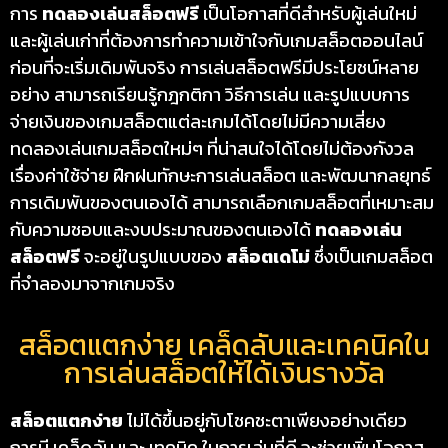
การ
ทดลองเล่นสล็อตฟรี
เป็นโอกาสที่ดีสำหรับผู้เล่นใหม่
และผู้เล่นเก่าที่ต้องการทำความเข้าใจกับเกมสล็อตออนไลน์
ก่อนที่จะเริ่มเดิมพันจริง การเล่นสล็อตฟรีมีประโยชน์หลาย
อย่าง สามารถเรียนรู้กฎกติกา วิธีการเล่น และรูปแบบการ
จ่ายเงินของเกมสล็อตแต่ละเกมได้โดยไม่มีความเสี่ยง
ทดลองเล่นเกมสล็อตใหม่ๆ ที่น่าสนใจได้โดยไม่ต้องกังวล
เรื่องค่าใช้จ่าย ฝึกฝนทักษะการเล่นสล็อต และพัฒนากลยุทธ์
การเดิมพันของตนเองได้ สามารถเลือกเกมสล็อตที่เหมาะสม
กับความชอบและงบประมาณของตนเองได้
ทดลองเล่น
สล็อตฟรี
จะอยู่ในรูปแบบของ
สล็อตเดโม่
ซึ่งเป็นเกมสล็อต
ที่จำลองมาจากเกมจริง
สล็อตแตกง่าย เคล็ดลับและเทคนิคใน
การเล่นสล็อตให้ได้เงินรางวัล
สล็อตแตกง่าย
ไม่ได้ขึ้นอยู่กับโชคชะตาเพียงอย่างเดียว
การมี เคล็ดลับ และ เทคนิค ในการเล่นที่ดี จะช่วยเพิ่มโอกาส