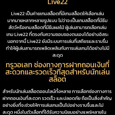
Live22
Live22 เป็นค่ายเกมสล็อตที่มีเกมสล็อตให้เลือกเล่น
มากมายหลากหลายรูปแบบ ไม่ว่าจะเป็นเกมสล็อตที่มีธีม
สัตว์หรือเกมสล็อตที่มีธีมผลไม้ ผู้เล่นสามารถเลือกเล่น
เกม Live22 ที่ตรงกับความชอบของตนเองได้อย่างอิสระ
นอกจากนี้ Live22 ยังมีระบบการเล่นที่เสถียรและราบรื่น
ทำให้ผู้เล่นสามารถเพลิดเพลินกับการเล่นเกมได้อย่างไม่มี
สะดุด
ทรูวอเลท ช่องทางการฝากถอนเงินที่
สะดวกและรวดเร็วที่สุดสำหรับนักเล่น
สล็อต
สำหรับนักเล่นสล็อตออนไลน์ทั้งหลาย การเลือกช่องทางการ
ฝากถอนเงินที่สะดวก รวดเร็ว และปลอดภัย ถือเป็นสิ่งสำคัญ
อย่างยิ่งที่จะช่วยให้การเล่นเกมเป็นไปอย่างราบรื่นและไม่
สะดุด หนึ่งในตัวเลือกที่ได้รับความนิยมอย่างแพร่หลายใน