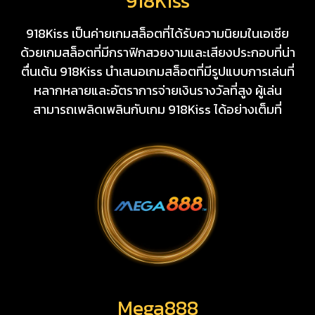
918Kiss
918Kiss เป็นค่ายเกมสล็อตที่ได้รับความนิยมในเอเชีย
ด้วยเกมสล็อตที่มีกราฟิกสวยงามและเสียงประกอบที่น่า
ตื่นเต้น 918Kiss นำเสนอเกมสล็อตที่มีรูปแบบการเล่นที่
หลากหลายและอัตราการจ่ายเงินรางวัลที่สูง ผู้เล่น
สามารถเพลิดเพลินกับเกม 918Kiss ได้อย่างเต็มที่
Mega888