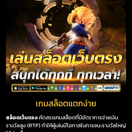
เกมสล็อตแตกง่าย
สล็อตเว็บตรง
คัดสรรเกมสล็อตที่มีอัตราการจ่ายเงิน
รางวัลสูง (RTP) ทำให้ผู้เล่นมีโอกาสในการชนะรางวัลใหญ่