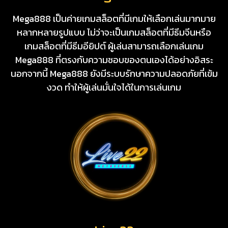
Mega888 เป็นค่ายเกมสล็อตที่มีเกมให้เลือกเล่นมากมาย
หลากหลายรูปแบบ ไม่ว่าจะเป็นเกมสล็อตที่มีธีมจีนหรือ
เกมสล็อตที่มีธีมอียิปต์ ผู้เล่นสามารถเลือกเล่นเกม
Mega888 ที่ตรงกับความชอบของตนเองได้อย่างอิสระ
นอกจากนี้ Mega888 ยังมีระบบรักษาความปลอดภัยที่เข้ม
งวด ทำให้ผู้เล่นมั่นใจได้ในการเล่นเกม