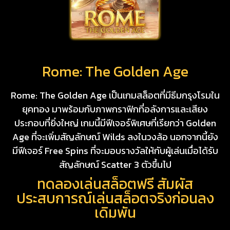
Rome: The Golden Age
Rome: The Golden Age เป็นเกมสล็อตที่มีธีมกรุงโรมใน
ยุคทอง มาพร้อมกับภาพกราฟิกที่อลังการและเสียง
ประกอบที่ยิ่งใหญ่ เกมนี้มีฟีเจอร์พิเศษที่เรียกว่า Golden
Age ที่จะเพิ่มสัญลักษณ์ Wilds ลงในวงล้อ นอกจากนี้ยัง
มีฟีเจอร์ Free Spins ที่จะมอบรางวัลให้กับผู้เล่นเมื่อได้รับ
สัญลักษณ์ Scatter 3 ตัวขึ้นไป
ทดลองเล่นสล็อตฟรี สัมผัส
ประสบการณ์เล่นสล็อตจริงก่อนลง
เดิมพัน